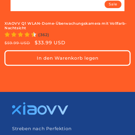
Sale
XIAOVV Q1 WLAN-Dome-Überwachungskamera mit Vollfarb-
Nachtsicht
(362)
Normaler
Verkaufspreis
$33.99 USD
$59.99 USD
Preis
In den Warenkorb legen
Streben nach Perfektion